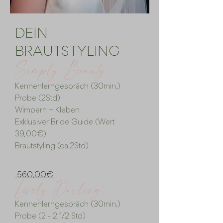
DEIN
BRAUTSTYLING
Simply Beauty
Kennenlerngespräch (30min.)
Probe (2Std)
Wimpern + Kleben
Exklusiver Bride Guide (Wert
39,00€)
Brautstyling (ca.2Std)
​
560,00€
Lovely Darling
Kennenlerngespräch (30min.)
Probe (2 - 2 1/2 Std)