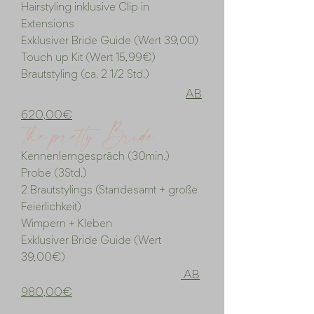
Hairstyling inklusive Clip in
Extensions
Exklusiver Bride Guide (Wert 39,00)
Touch up Kit (Wert 15,99€)
Brautstyling (ca. 2 1/2 Std.)
​
AB
620,00€
he pretty Bride
T
Kennenlerngespräch (30min.)
Probe (3Std.)
2 Brautstylings (Standesamt + große
Feierlichkeit)
Wimpern + Kleben
Exklusiver Bride Guide (Wert
39,00€)
AB
980,00€