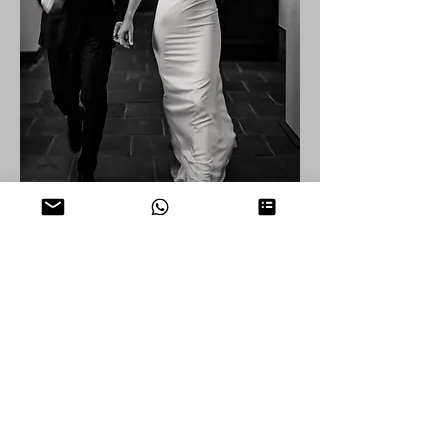
HÄUFIG GESTELLTE
FRAGEN
Wie teuer sind die Fahrtkosten,
wenn du am Hochzeitstag zu
mir nach Hause kommst?
- Innerhalb Dinslaken bezahlst