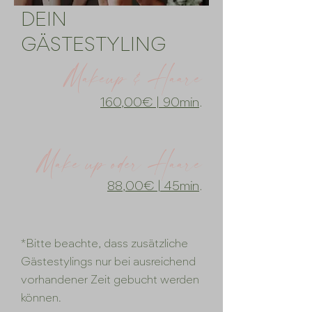
DEIN
GÄSTESTYLING
Makeup & Haare
160,00€ | 90min
.
Make up oder Haare
88,00€ | 45min
.
*Bitte beachte, dass zusätzliche
Gästestylings nur bei ausreichend
vorhandener Zeit gebucht werden
können.