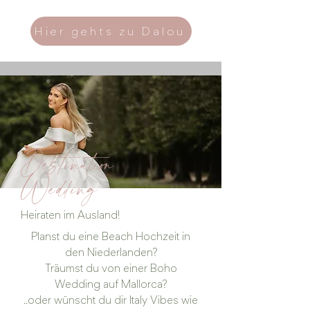
Hier gehts zu Dalou
Destination
Wedding
Heiraten im Ausland!
Planst du eine Beach Hochzeit in
den Niederlanden?
Träumst du von einer Boho
Wedding auf Mallorca?
..oder wünscht du dir Italy Vibes wie