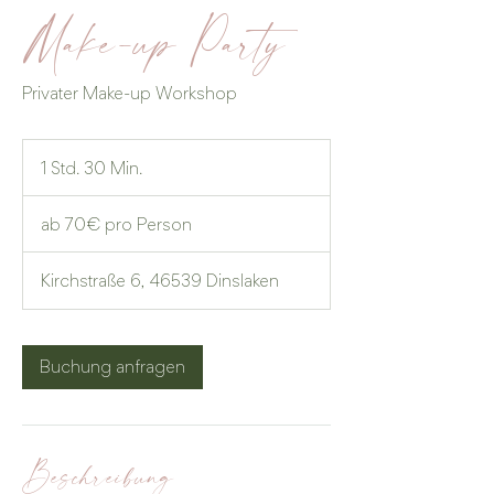
Make-up Party
Privater Make-up Workshop
1 Std. 30 Min.
1
S
ab
t
70€
ab 70€ pro Person
pro
d
Person
3
0
Kirchstraße 6, 46539 Dinslaken
M
i
n
.
Buchung anfragen
Beschreibung