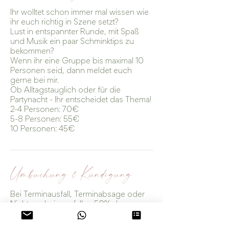
Ihr wolltet schon immer mal wissen wie
ihr euch richtig in Szene setzt?
Lust in entspannter Runde, mit Spaß
und Musik ein paar Schminktips zu
bekommen?
Wenn ihr eine Gruppe bis maximal 10
Personen seid, dann meldet euch
gerne bei mir.
Ob Alltagstauglich oder für die
Partynacht - Ihr entscheidet das Thema!
2-4 Personen: 70€
5-8 Personen: 55€
10 Personen: 45€
Umbuchung & Kündigung
Bei Terminausfall, Terminabsage oder
Nichterscheinen, fallen 50% des
Gesamtbetrags an.
Dafür berufe ich mich auf § 642 Absatz