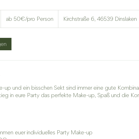
ab
50€/pro
ab 50€/pro Person
Kirchstraße 6, 46539 Dinslaken
Person
gen
M
g
e-up und ein bisschen Sekt sind immer eine gute Kombinat
stieg in eure Party das perfekte Make-up, Spaß und die Kor
mmen euer individuelles Party Make-up