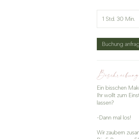
1 Std. 30 Min.
1
S
t
d
Buchung anfra
3
0
i
Beschreibun
n
.
Ein bisschen Mak
Ihr wollt zum Ein
lassen?
-Dann mal los!
Wir zaubern zusa